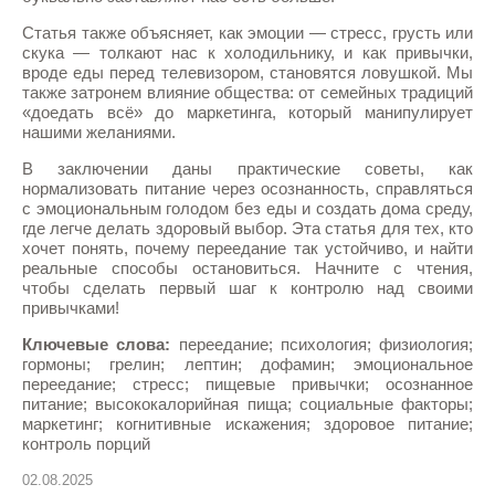
Статья также объясняет, как эмоции — стресс, грусть или
скука — толкают нас к холодильнику, и как привычки,
вроде еды перед телевизором, становятся ловушкой. Мы
также затронем влияние общества: от семейных традиций
«доедать всё» до маркетинга, который манипулирует
нашими желаниями.
В заключении даны практические советы, как
нормализовать питание через осознанность, справляться
с эмоциональным голодом без еды и создать дома среду,
где легче делать здоровый выбор. Эта статья для тех, кто
хочет понять, почему переедание так устойчиво, и найти
реальные способы остановиться. Начните с чтения,
чтобы сделать первый шаг к контролю над своими
привычками!
Ключевые слова:
переедание; психология; физиология;
гормоны; грелин; лептин; дофамин; эмоциональное
переедание; стресс; пищевые привычки; осознанное
питание; высококалорийная пища; социальные факторы;
маркетинг; когнитивные искажения; здоровое питание;
контроль порций
02.08.2025