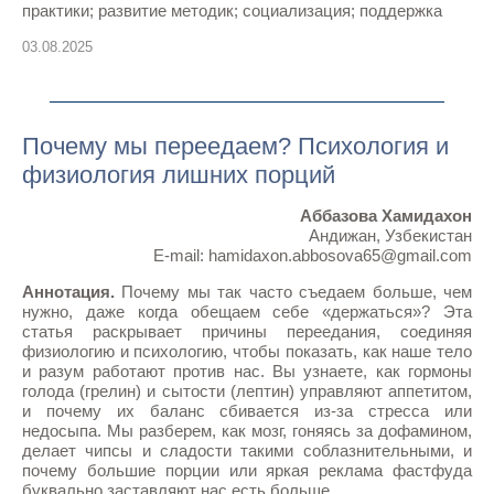
практики; развитие методик; социализация; поддержка
03.08.2025
Почему мы переедаем? Психология и
физиология лишних порций
Аббазова Хамидахон
Андижан, Узбекистан
E-mail: hamidaxon.abbosova65@gmail.com
Аннотация.
Почему мы так часто съедаем больше, чем
нужно, даже когда обещаем себе «держаться»? Эта
статья раскрывает причины переедания, соединяя
физиологию и психологию, чтобы показать, как наше тело
и разум работают против нас. Вы узнаете, как гормоны
голода (грелин) и сытости (лептин) управляют аппетитом,
и почему их баланс сбивается из-за стресса или
недосыпа. Мы разберем, как мозг, гоняясь за дофамином,
делает чипсы и сладости такими соблазнительными, и
почему большие порции или яркая реклама фастфуда
буквально заставляют нас есть больше.