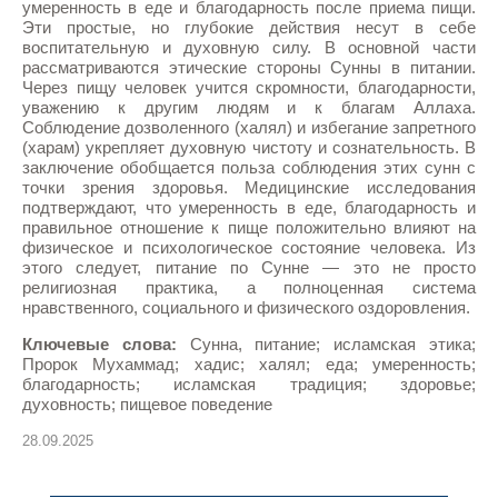
умеренность в еде и благодарность после приема пищи.
Эти простые, но глубокие действия несут в себе
воспитательную и духовную силу. В основной части
рассматриваются этические стороны Сунны в питании.
Через пищу человек учится скромности, благодарности,
уважению к другим людям и к благам Аллаха.
Соблюдение дозволенного (халял) и избегание запретного
(харам) укрепляет духовную чистоту и сознательность. В
заключение обобщается польза соблюдения этих сунн с
точки зрения здоровья. Медицинские исследования
подтверждают, что умеренность в еде, благодарность и
правильное отношение к пище положительно влияют на
физическое и психологическое состояние человека. Из
этого следует, питание по Сунне — это не просто
религиозная практика, а полноценная система
нравственного, социального и физического оздоровления.
Ключевые слова:
Сунна, питание; исламская этика;
Пророк Мухаммад; хадис; халял; еда; умеренность;
благодарность; исламская традиция; здоровье;
духовность; пищевое поведение
28.09.2025