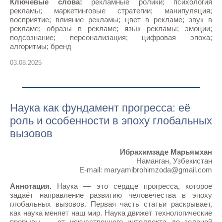
Ключевые слова:
рекламные ролики; психология
рекламы; маркетинговые стратегии; манипуляция;
восприятие; влияние рекламы; цвет в рекламе; звук в
рекламе; образы в рекламе; язык рекламы; эмоции;
подсознание; персонализация; цифровая эпоха;
алгоритмы; бренд
03.08.2025
Наука как фундамент прогресса: её
роль и особенности в эпоху глобальных
вызовов
Ибрахимзаде Марьямхан
Наманган, Узбекистан
E-mail: maryamibrohimzoda@gmail.com
Аннотация.
Наука — это сердце прогресса, которое
задаёт направление развитию человечества в эпоху
глобальных вызовов. Первая часть статьи раскрывает,
как наука меняет наш мир. Наука движет технологические
прорывы — от искусственного интеллекта до зеленой