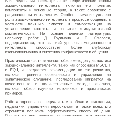
В исследовании рассматриваются теоретические основы
эмоционального интеллекта, включая его понятие,
компоненты и основные теории, а также сравнение с
рациональным интеллектом. Особое внимание уделено
роли эмоционального интеллекта в процессе общения, в
частности влиянию эмпатии и саморегуляции на
установление контакта и развитие коммуникативной
компетентности. На основе анализа литературы,
например работ Д. Гоулмана и П. Сэловея,
подчеркивается, что высокий уровень эмоционального
интеллекта способствует более глубокому
взаимопониманию и снижению конфликтности в общении.
Практическая часть включает обзор методов диагностики
эмоционального интеллекта, таких как опросники MSCEIT
и EQ-i, и предлагает рекомендации по его развитию,
включая тренинги осознанности и упражнения на
эмпатическое слушание. Исследование опирается на
качественные и количественные методы анализа,
включая обзор научных источников и практических
примеров.
Работа адресована специалистам в области психологии,
педагогики, управления персоналом, а также всем, кто
стремится повысить эффективность своего общения.
Результаты исследования подчеркивают, что развитие