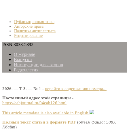
Публикационная этика
Авторские права
Политика антиплагиата
Рецензирование
ISSN 3033-5892
О журнале
Выпуски
Инструкции для авторов
Редколлегия
2026. — Т 3. — № 1
-
перейти к содержанию номера...
Постоянный адрес этой страницы
-
https://eahjournal.ru/04eah126.html
This article metadata is also available in English
Полный текст статьи в формате PDF
(
объем файла: 508.6
Кбайт
)