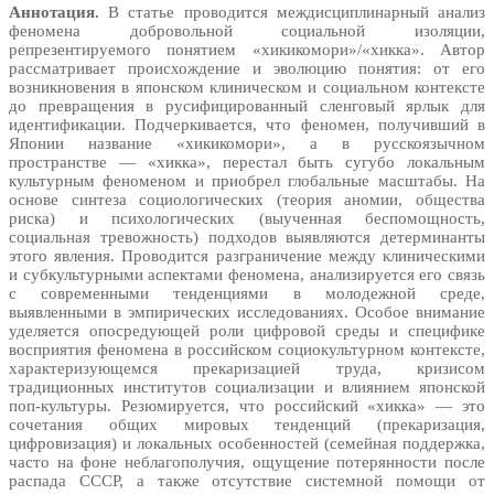
Аннотация.
В статье проводится междисциплинарный анализ
феномена добровольной социальной изоляции,
репрезентируемого понятием «хикикомори»/«хикка». Автор
рассматривает происхождение и эволюцию понятия: от его
возникновения в японском клиническом и социальном контексте
до превращения в русифицированный сленговый ярлык для
идентификации. Подчеркивается, что феномен, получивший в
Японии название «хикикомори», а в русскоязычном
пространстве — «хикка», перестал быть сугубо локальным
культурным феноменом и приобрел глобальные масштабы. На
основе синтеза социологических (теория аномии, общества
риска) и психологических (выученная беспомощность,
социальная тревожность) подходов выявляются детерминанты
этого явления. Проводится разграничение между клиническими
и субкультурными аспектами феномена, анализируется его связь
с современными тенденциями в молодежной среде,
выявленными в эмпирических исследованиях. Особое внимание
уделяется опосредующей роли цифровой среды и специфике
восприятия феномена в российском социокультурном контексте,
характеризующемся прекаризацией труда, кризисом
традиционных институтов социализации и влиянием японской
поп-культуры. Резюмируется, что российский «хикка» — это
сочетания общих мировых тенденций (прекаризация,
цифровизация) и локальных особенностей (семейная поддержка,
часто на фоне неблагополучия, ощущение потерянности после
распада СССР, а также отсутствие системной помощи от