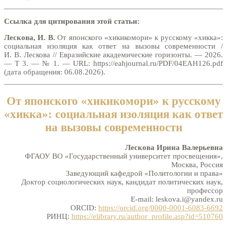
Ссылка для цитирования этой статьи:
Лескова, И. В.
От японского «хикикомори» к русскому «хикка»:
социальная изоляция как ответ на вызовы современности /
И. В. Лескова // Евразийские академические горизонты. — 2026.
— Т 3. — № 1. — URL: https://eahjournal.ru/PDF/04EAH126.pdf
(дата обращения: 06.08.2026).
От японского «хикикомори» к русскому
«хикка»: социальная изоляция как ответ
на вызовы современности
Лескова Ирина Валерьевна
ФГАОУ ВО «Государственный университет просвещения»,
Москва, Россия
Заведующий кафедрой «Политологии и права»
Доктор социологических наук, кандидат политических наук,
профессор
E-mail: leskova.i@yandex.ru
ORCID:
https://orcid.org/0000-0001-6083-6692
РИНЦ:
https://elibrary.ru/author_profile.asp?id=510760